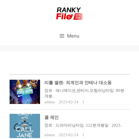
Skip
to
content
Menu
리틀 엘렌: 외계인과 안테나 대소동
장르 : 애니메이션,판타지,모험러닝타임 :80분
개봉..
admin
2023-02-24
1
콜 제인
장르 : 드라마러닝타임 :122분개봉일 : 2023..
admin
2023-02-24
1