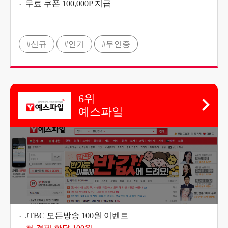
무료 쿠폰 100,000P 지급
#신규
#인기
#무인증
6위
예스파일
JTBC 모든방송 100원 이벤트