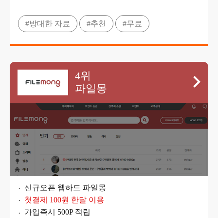
#방대한 자료
#추천
#무료
4위
파일몽
신규오픈 웹하드 파일몽
첫결제 100원 한달 이용
가입즉시 500P 적립