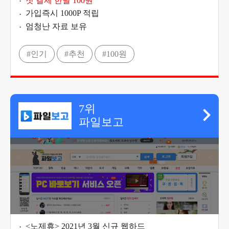
첫 결제 한달 100원
가입즉시 1000P 적립
엄청난 자료 보유
#인기
#추천
#100원
7위
파일보고
<노제휴> 2021년 3월 신규 웹하드