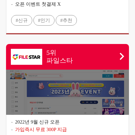
오픈 이벤트 첫결제 X
#신규
#인기
#추천
5위
파일스타
2022년 9월 신규 오픈
가입즉시 무료 300P 지급